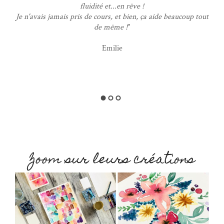
fluidité et...en rêve !
Je n'avais jamais pris de cours, et bien, ça aide beaucoup tout
de même !
"
"
Mê
Emilie
Zoom sur leurs créations