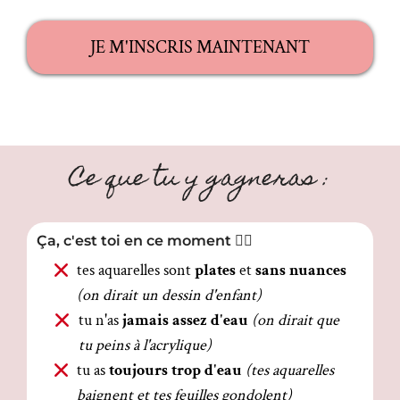
JE M'INSCRIS MAINTENANT
Ce que tu y gagneras :
Ça, c'est toi en ce moment 😵‍💫
tes aquarelles sont
plates
et
sans nuances
(on dirait un dessin d'enfant)
tu n'as
jamais assez d'eau
(on dirait que
tu peins à l'acrylique)
tu as
toujours trop d'eau
(tes aquarelles
baignent et tes feuilles gondolent)