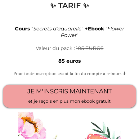
✨ TARIF ✨
Cours
"
Secrets d'aquarelle
"
+Ebook
"
Flower
Power
"
Valeur du pack :
105 EUROS
85 euros
Pour toute inscription avant la fin du compte à rebours ⬇️
JE M'INSCRIS MAINTENANT
et je reçois en plus mon ebook gratuit